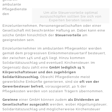
ambulante
Pflegedienste
Um alle Steuervorteile optimal
den
auszuschöpfen sollten Sie sich von
Experten beraten lassen.
Einzelunternehmen, Personengesellschaften oder einer
Gesellschaft mit beschränkter Haftung an. Dabei kann eine
solche GmbH hinsichtlich der
Steuervorteile
am
geeignetsten sein.
Einzelunternehmer im ambulanten Pflegesektor werden
gemäß dem progressiven Einkommensteuertarif besteuert,
der zwischen 14% und 45% liegt. Hinzu kommen
Solidaritätszuschlag und eventuell Kirchensteuer. Im
Gegensatz dazu zahlt eine
GmbH lediglich 15 %
Körperschaftsteuer und den zugehörigen
Solidaritätszuschlag.
Obwohl Pflegedienste meist
gewerbliche Einkünfte generieren, sind sie
oft von der
Gewerbesteuer befreit,
vorausgesetzt, 40 % der
Pflegekosten werden von sozialen Trägern übernommen.
Gewinne
einer GmbH können zudem
als Dividenden an
Gesellschafter ausgezahlt
werden, wobei Abgeltungsteuer,
Solidaritätszuschlag und möglicherweise Kirchensteuer