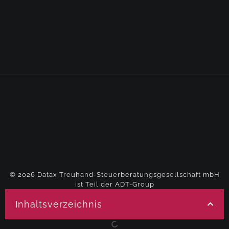
© 2026 Datax Treuhand-Steuerberatungsgesellschaft mbH
ist Teil der ADT-Group
Datenschutzerklärung
Impressum
Inhaltsverzeichnis
Schild Roth SEO Agentur