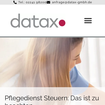
Tel.: 02241 98200
anfrage@datax-gmbh.de
STEUERBERATER FÜR
STEUER-MAGAZIN
MANDANT WERDEN
Pflegedienst Steuern: Das ist zu